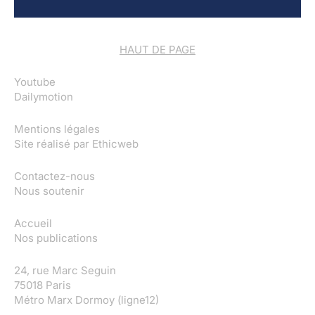
HAUT DE PAGE
Youtube
Dailymotion
Mentions légales
Site réalisé par
Ethicweb
Contactez-nous
Nous soutenir
Accueil
Nos publications
24, rue Marc Seguin
75018 Paris
Métro Marx Dormoy (ligne12)