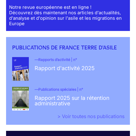
Notre revue européenne est en ligne !
Découvrez dès maintenant nos articles d'actualités,
d'analyse et d'opinion sur l'asile et les migrations en
Europe
PUBLICATIONS DE FRANCE TERRE D'ASILE
Rapports d’activité | n°
Rapport d'activité 2025
Publications spéciales | n°
Rapport 2025 sur la rétention
administrative
> Voir toutes nos publications