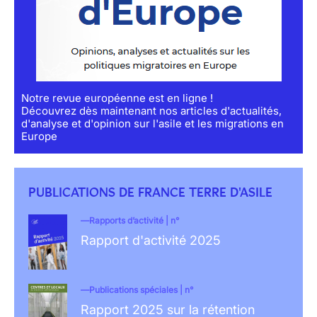
Notre revue européenne est en ligne !
Découvrez dès maintenant nos articles d'actualités,
d'analyse et d'opinion sur l'asile et les migrations en
Europe
PUBLICATIONS DE FRANCE TERRE D'ASILE
Rapports d’activité | n°
Rapport d'activité 2025
Publications spéciales | n°
Rapport 2025 sur la rétention