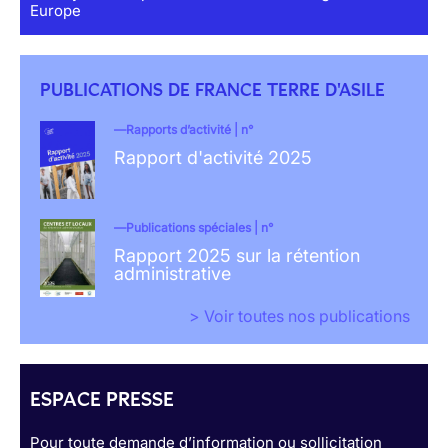
Europe
PUBLICATIONS DE FRANCE TERRE D'ASILE
Rapports d’activité | n°
Rapport d'activité 2025
Publications spéciales | n°
Rapport 2025 sur la rétention
administrative
> Voir toutes nos publications
ESPACE PRESSE
Pour toute demande d’information ou sollicitation