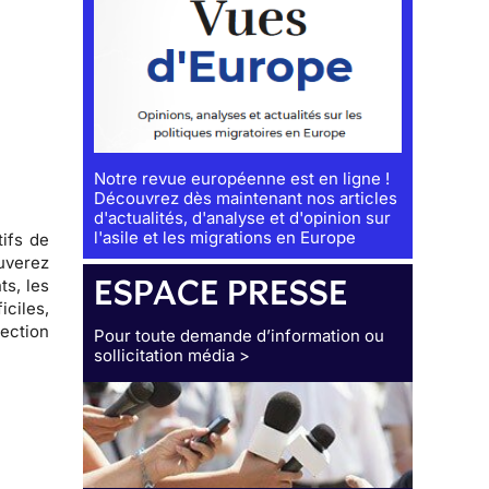
Notre revue européenne est en ligne !
Découvrez dès maintenant nos articles
d'actualités, d'analyse et d'opinion sur
l'asile et les migrations en Europe
tifs de
ouverez
ESPACE PRESSE
s, les
iciles,
ection
Pour toute demande d’information ou
sollicitation média >