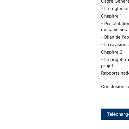
Cadre Généra
- Le règlemen
Chapitre 1
- Présentatio
mécanismes
- Bilan de l'a
- La révision
Chapitre 2
- Le projet t
projet
Rapports nati
Conclusions 
Télécharg