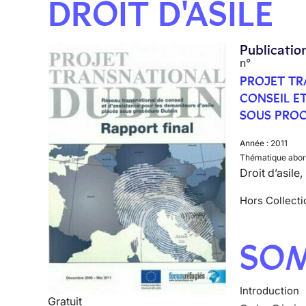
DROIT D'ASILE
Publicatio
n°
PROJET TR
CONSEIL E
SOUS PROC
Année :
2011
Thématique abor
Droit d’asile
Hors Collecti
SO
Introduction
Gratuit