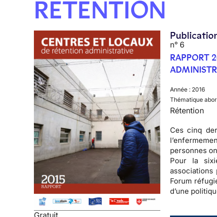
RÉTENTION
Publicatio
n° 6
RAPPORT 2
ADMINISTR
Année :
2016
Thématique abor
Rétention
Ces cinq der
l’enfermemen
personnes on
Pour la six
associations 
Forum réfugié
d’une politiq
Gratuit