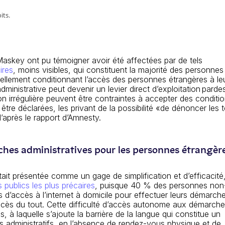
its.
Maskey
ont
pu
témoigner
avoir été affectées par de tels
ires
, moins visibles, qui
constituent la majorité des personnes
llement conditionn
ant
l’accès des personnes étrangères à le
administrative
peut devenir
un levier
direct
d’exploitation
p
ar
d
e
n irrégulière
peuvent être
contraintes
à
accepter des conditi
être déclarées, les privant
de la possibilité
«
de dénoncer les t
d’après
le rapport d’
Amnesty
.
ches administratives pour les personnes étrangèr
tait présentée comme un gage de simplification et d’efficacité
 publics les plus précaires
, puisque 40 % des personnes non
’accès à l’internet à domicile pour effectuer leurs démarche
ccès du tout. Cette difficulté d’accès autonome aux démarch
à laquelle s’ajoute la barrière de la langue qui constitue un
s administratifs, en l’absence de rendez-vous physique et de