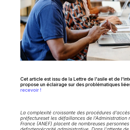
Cet article est issu de la Lettre de l'asile et de l'
propose un éclairage sur des problématiques liées à
recevoir !
La
complexité
croissante
des procédures d
’accès
préfectures
et les
défaillances
de
l’
Administration 
France
(ANEF)
place
nt
de
nombreuses
personnes 
de
forte
précarité
administrative.
Dans l'attente de