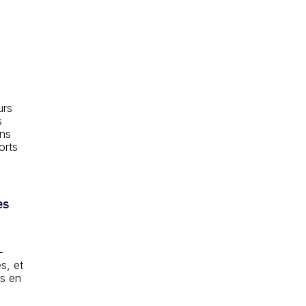
urs
s
ons
orts
es
,
-
s, et
es en