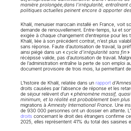
manière prolongée,
dans l’irrégularité, entraînant
politiques actuelles peinent encore à apporter de
Khalil, menuisier marocain installé en France, voit s
demande de renouvellement. Entre-temps, lui et son
exigée à chaque changement d’entreprise pour les tit
Khalil, liée à son précédent contrat, n’est plus v
sans réponse. Faute d’autorisation de travail, la pré
ainsi piégé dans un «
cycle d’irrégularité sans fin
»
récépissé valide, pas d’autorisation de travail. Ma
de l’administration entraîne la perte de son emploi a
document provisoire de trois mois, lui permettant de
L’histoire de Khalil, relatée dans un
rapport
d’Amnest
droits causées par l’absence de réponse et les retar
de séjour relèvent d’un «
phénomène massif, quasi
minimum, et la réalité est probablement bien plus
migrations à
Amnesty International France
. Une ins
de 930 000 personnes ont un dossier en attente. L’
droits
concernant le droit des étrangers confirme c
2025, elles représentent 41% du total des saisines 