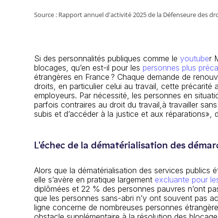
Source : Rapport annuel d'activité 2025 de la Défenseure des dro
Si des personnalités publiques comme le
youtube
r 
blocages
,
qu’en est-il pour les
personnes plus préca
étrangères
en
France ?
Chaque
demande de renouve
droits, en particulier
celui
au travail
, c
ette p
récarité 
employeurs
.
Par nécessité, l
es personnes en situatio
parfois contraires au droit du travail
,
à
travailler
sans 
subis et d’accéder à la justice et aux réparations
»
, 
L'échec de la dématérialisation des démar
Alors que la dématérialisation des services publics é
elle s’avère en pratique largement
excluante pour les
diplômées et 22 % des personnes pauvres n’ont pas d
que les personnes sans-abri n’y ont souvent pas a
ligne concerne de nombreuses personnes étrangères, 
obstacle supplémentaire à la résolution des blocage