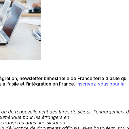
intégration, newsletter bimestrielle de France terre d'asile qui
 l'asile et l’intégration en France.
Inscrivez-vous pour la
 ou de renouvellement des
titres de
séjour
,
l
’engorgement d
numérique pour les étrangers en
étrangères dans
une
situation
 la délivrance
de documents officiels, elles basculent
, s
ouv