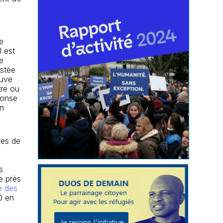
e
 est
e
estée
ouve
tre ou
ponse
un
res de
s
ue près
e des
0 en
Je rejoins l'initiative