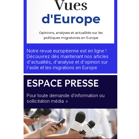
Notre revue européenne est en ligne !
Découvrez dès maintenant nos articles
d'actualités, d'analyse et d'opinion sur
l'asile et les migrations en Europe
ESPACE PRESSE
Pour toute demande d’information ou
sollicitation média >