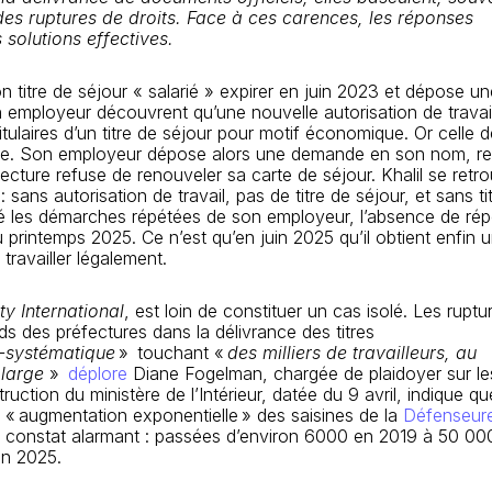
des ruptures de droits. Face à ces carences, les réponses
s solutions
effectives
.
on titre de séjour « salarié » expirer en juin 2023 et dépose un
 employeur découvrent qu’une nouvelle autorisation de travail
ulaires d’un titre de séjour pour motif économique. Or celle d
alable. Son employeur dépose alors une demande en son nom, r
fecture refuse de renouveler sa carte de séjour. Khalil se retr
 : sans autorisation de travail, pas de titre de séjour, et sans ti
lgré les démarches répétées de son employeur, l’absence de ré
u printemps 2025. Ce n’est qu’en juin 2025 qu’il obtient enfin 
 travailler légalement.
y International
, est loin de constituer un cas isolé. Les ruptu
ds des préfectures dans la délivrance des titres
-systématique
» touchant «
des milliers de travailleurs, au
 large
»
déplore
Diane Fogelman, chargée de plaidoyer sur le
truction du ministère de l’Intérieur, datée du 9 avril, indique q
 « augmentation exponentielle » des saisines de la
Défenseur
e constat alarmant : passées d’environ 6000 en 2019 à 50 00
en 2025.