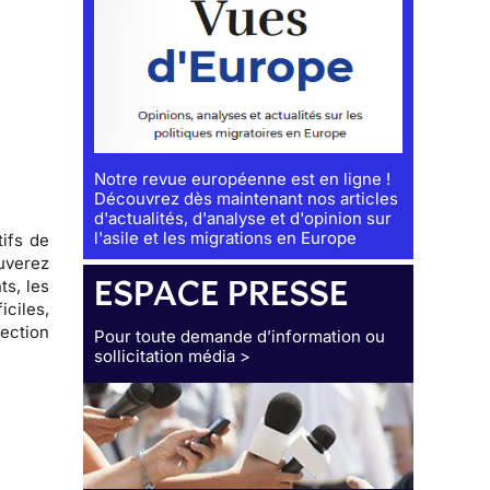
Notre revue européenne est en ligne !
Découvrez dès maintenant nos articles
d'actualités, d'analyse et d'opinion sur
l'asile et les migrations en Europe
tifs de
ouverez
ESPACE PRESSE
s, les
iciles,
ection
Pour toute demande d’information ou
sollicitation média >