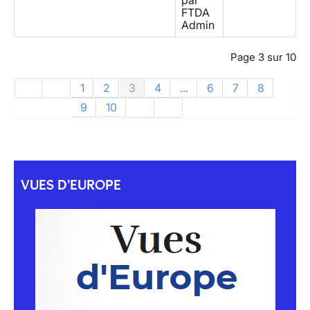
par
FTDA
Admin
Page 3 sur 10
1
2
3
4
...
6
7
8
9
10
VUES D'EUROPE