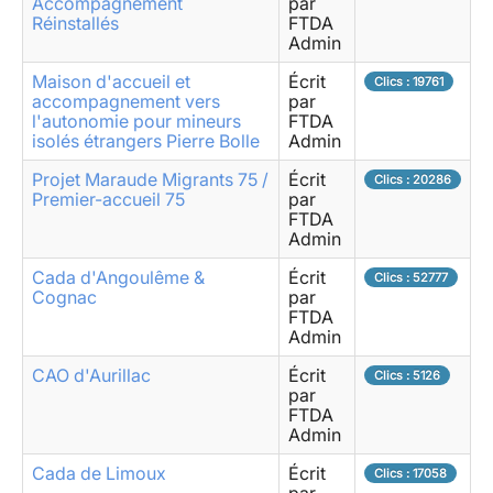
Accompagnement
par
Réinstallés
FTDA
Admin
Maison d'accueil et
Écrit
Clics : 19761
accompagnement vers
par
l'autonomie pour mineurs
FTDA
isolés étrangers Pierre Bolle
Admin
Projet Maraude Migrants 75 /
Écrit
Clics : 20286
Premier-accueil 75
par
FTDA
Admin
Cada d'Angoulême &
Écrit
Clics : 52777
Cognac
par
FTDA
Admin
CAO d'Aurillac
Écrit
Clics : 5126
par
FTDA
Admin
Cada de Limoux
Écrit
Clics : 17058