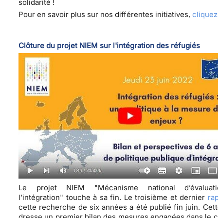
solidarité !
Pour en savoir plus sur nos différentes initiatives,
cliquez
Clôture du projet NIEM sur l'intégration des réfugiés
Le projet NIEM "Mécanisme national d’évaluat
l’intégration" touche à sa fin. Le troisième et dernier
ra
cette recherche de six années a été publié fin juin. Cet
dresse un premier bilan des mesures engagées dans le 