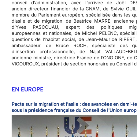
conseil d'administration, avec l'arrivée de
Joël DE
ancien directeur financier de la CNAM, de
Sylvie GUI
membre du Parlement européen, spécialisée dans les qu
d’asile et de migration, de
Béatrice MARRE
, ancienne 
d’
Yves PASCOUAU
, expert des politiques migr
européennes et nationales, de
Michel PELENC
, spécial
questions de l’habitat social, de
Jean-Maurice RIPERT
ambassadeur, de
Bruce ROCH
, spécialiste des qu
d’insertion professionnelle, de
Najat VALLAUD-BE
ancienne ministre, directrice France de l’ONG ONE, de
C
VIGOUROUX
, président de section honoraire au Conseil d’
EN EUROPE
Pacte sur la migration et l'asile : des avancées en demi-te
sous la présidence française du Conseil de l'Union euro