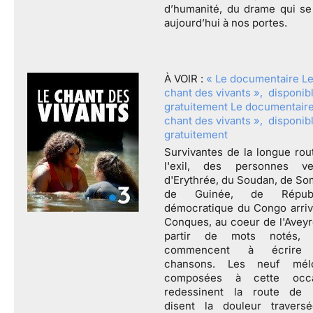
d’humanité, du drame qui se
aujourd’hui à nos portes.
À VOIR :
« Le documentaire L
chant des vivants », disponib
gratuitement
Le documentaire
chant des vivants
»
, disponib
gratuitement
Survivantes de la longue rou
l'exil, des personnes v
d'Erythrée, du Soudan, de Som
de Guinée, de Républ
démocratique du Congo arriv
Conques, au coeur de l'Aveyr
partir de mots notés, e
commencent à écrire
chansons. Les neuf mélo
composées à cette occa
redessinent la route de l'
disent la douleur travers