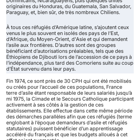
Dominicains, Nicaraguayens, puis quelques unités
originaires du Honduras, du Guatemala, San Salvador,
Paraguay, et, bien sûr, de très nombreux Chiliens.
À tous ces réfugiés d’Amérique latine, s’ajoutent ceux
venus le plus souvent en isolés des pays de l’Est,
d’Afrique, du Moyen-Orient, d'Asie et qui demandent
l’asile aux frontières. D’autres sont des groupes
bénéficiant d’autorisations préalables, tels que des
Éthiopiens de Djibouti lors de l’accession de ce pays à
l’indépendance, plus tard des Comoriens suite au coup
d’État survenu dans leur pays.
Fin 1974, ce sont près de 30 CPH qui ont été mobilisés
ou créés pour l’accueil de ces populations, France
terre d’asile étant responsable de leurs salariés jusqu’à
mi 1975, la Cimade et le Secours Catholique participant
activement à ses côtés à la gestion de ces
établissements. Elle effectue dans cette même période
des démarches parallèles afin que ces réfugiés (terme
englobant à l’époque demandeurs d’asile et réfugiés
statutaires) puissent bénéficier d’un apprentissage
accéléré du français et que les budgets alloués à cet