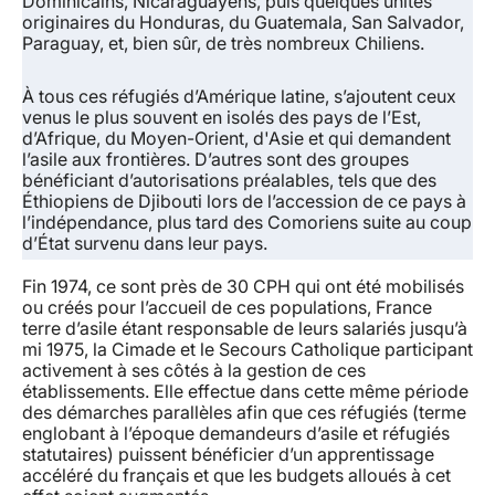
Dominicains, Nicaraguayens, puis quelques unités
originaires du Honduras, du Guatemala, San Salvador,
Paraguay, et, bien sûr, de très nombreux Chiliens.
À tous ces réfugiés d’Amérique latine, s’ajoutent ceux
venus le plus souvent en isolés des pays de l’Est,
d’Afrique, du Moyen-Orient, d'Asie et qui demandent
l’asile aux frontières. D’autres sont des groupes
bénéficiant d’autorisations préalables, tels que des
Éthiopiens de Djibouti lors de l’accession de ce pays à
l’indépendance, plus tard des Comoriens suite au coup
d’État survenu dans leur pays.
Fin 1974, ce sont près de 30 CPH qui ont été mobilisés
ou créés pour l’accueil de ces populations, France
terre d’asile étant responsable de leurs salariés jusqu’à
mi 1975, la Cimade et le Secours Catholique participant
activement à ses côtés à la gestion de ces
établissements. Elle effectue dans cette même période
des démarches parallèles afin que ces réfugiés (terme
englobant à l’époque demandeurs d’asile et réfugiés
statutaires) puissent bénéficier d’un apprentissage
accéléré du français et que les budgets alloués à cet