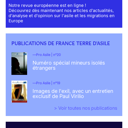
Notre revue européenne est en ligne !
Découvrez dès maintenant nos articles d'actualités,
d'analyse et d'opinion sur l'asile et les migrations en
Europe
PUBLICATIONS DE FRANCE TERRE D'ASILE
Pro Asile | n°20
Numéro spécial mineurs isolés
étrangers
Pro Asile | n°19
Images de l'exil, avec un entretien
exclusif de Paul Virilio
> Voir toutes nos publications