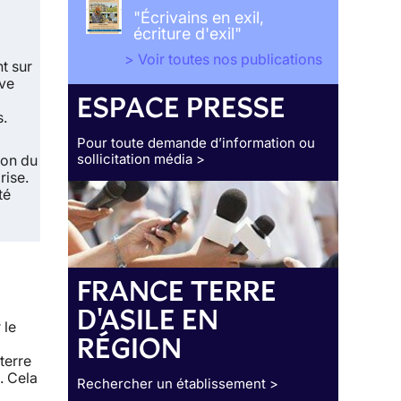
"Écrivains en exil,
écriture d'exil"
> Voir toutes nos publications
t sur
ive
ESPACE PRESSE
s.
Pour toute demande d’information ou
sollicitation média >
ion du
rise.
té
FRANCE TERRE
D'ASILE EN
 le
RÉGION
terre
. Cela
Rechercher un établissement >