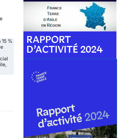
ue
RAPPORT
n 15 %
D’ACTIVITÉ 2024
ce
cial
le,