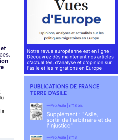
 et
Notre revue européenne est en ligne !
ces.
Découvrez dès maintenant nos articles
tion
d'actualités, d'analyse et d'opinion sur
re
l'asile et les migrations en Europe
PUBLICATIONS DE FRANCE
t
TERRE D'ASILE
du
Pro Asile | n°13 bis
la
Supplément : "Asile,
sortir de l'arbitraire et de
l'injustice"
Pro Asile | n°13