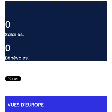
Au 31 décembre 2023, France terre d’asile compte plus
de :
0
Salariés.
0
Bénévoles.
VUES D'EUROPE