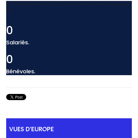
Au 31 décembre 2023, France terre d’asile compte plus
de :
0
Salariés.
0
Bénévoles.
VUES D'EUROPE