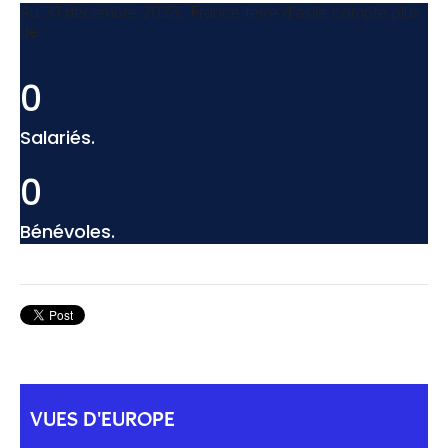
Au 31 décembre 2023, France terre d’asile compte plus
de :
0
Salariés.
0
Bénévoles.
VUES D'EUROPE