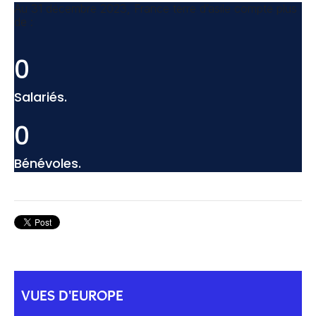
Au 31 décembre 2023, France terre d’asile compte plus
de :
0
Salariés.
0
Bénévoles.
VUES D'EUROPE