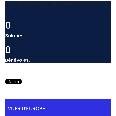
Au 31 décembre 2023, France terre d’asile compte plus
de :
0
Salariés.
0
Bénévoles.
VUES D'EUROPE