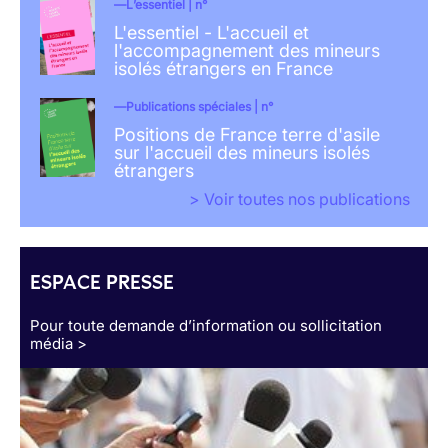
L’essentiel | n°
L'essentiel - L'accueil et
l'accompagnement des mineurs
isolés étrangers en France
Publications spéciales | n°
Positions de France terre d'asile
sur l'accueil des mineurs isolés
étrangers
> Voir toutes nos publications
ESPACE PRESSE
Pour toute demande d’information ou sollicitation
média >