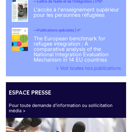
Lettre de l’asile et de l’intégration | n°97
L'accès à l'enseignement supérieur
pour les personnes réfugiées
Publications spéciales | n°
The European benchmark for
refugee integration : A
comparative analysis of the
National Integration Evaluation
Mechanism in 14 EU countries
> Voir toutes nos publications
ESPACE PRESSE
Pour toute demande d’information ou sollicitation
média >