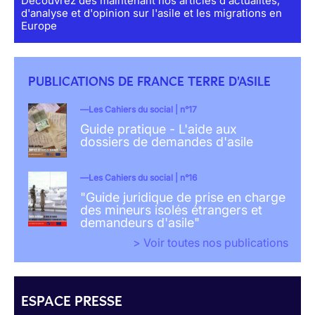
Découvrez dès maintenant nos articles d'actualités,
d'analyse et d'opinion sur l'asile et les migrations en
Europe
PUBLICATIONS DE FRANCE TERRE D'ASILE
Les Cahiers du social | n°17
Guide pratique - L'aide aux
dossiers de demandes d'asile
Les Cahiers du social | n°16
"Guide juridique de prise en charge
des mineurs isolés étrangers et
demandeurs d'asile"
> Voir toutes nos publications
ESPACE PRESSE