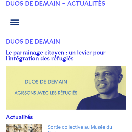
DUOS DE DEMAIN - ACTUALITÉS
Qu'est-ce que le parrainage ?
Rejoignez l'initiative
Les engagements
FAQ
Témoignages
Actu
DUOS DE DEMAIN
Le parrainage citoyen : un levier pour
l'intégration des réfugiés
Actualités
Sortie collective au Musée du