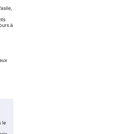
asile,
nts
ours à
 aux
 le