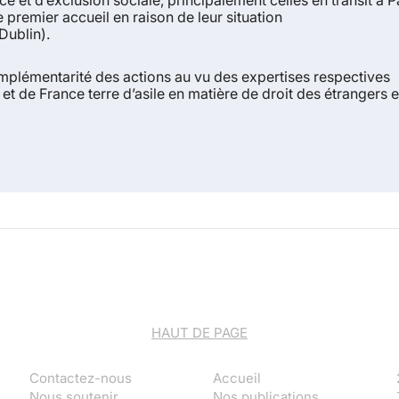
ce et d’exclusion sociale
, principalement celles en transit à P
 premier accueil en raison de leur situation
Dublin).
omplémentarité des actions au vu des expertises respectives
t de France terre d’asile en matière de droit des étrangers e
HAUT DE PAGE
Contactez-nous
Accueil
Nous soutenir
Nos publications