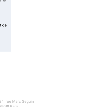
aris
t de
24, rue Marc Seguin
75018 Paris