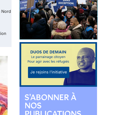
u Nord
tion
Je rejoins l'initiative
S'ABONNER À
NOS
PUBLICATIONS