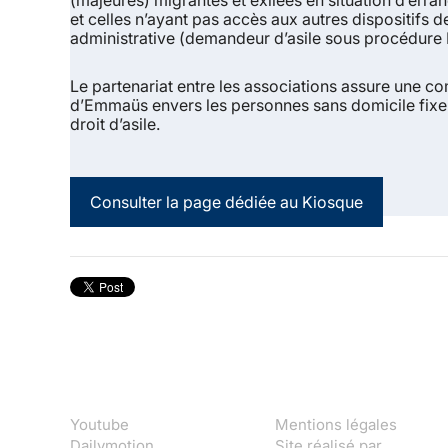
(majeures) migrantes et exilées en situation d’erran
et
celles n’ayant pas accès aux autres dispositifs de
administrative
(demandeur d’asile sous procédure 
Le partenariat entre les associations assure une c
d’Emmaüs envers les personnes sans domicile fixe e
droit d’asile.
Consulter la page dédiée au Kiosque
Youtube
Mentions légales
Dailymotion
Site réalisé par