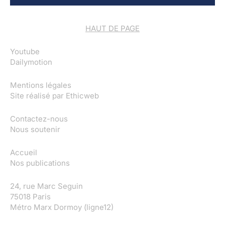
HAUT DE PAGE
Youtube
Dailymotion
Mentions légales
Site réalisé par
Ethicweb
Contactez-nous
Nous soutenir
Accueil
Nos publications
24, rue Marc Seguin
75018 Paris
Métro Marx Dormoy (ligne12)