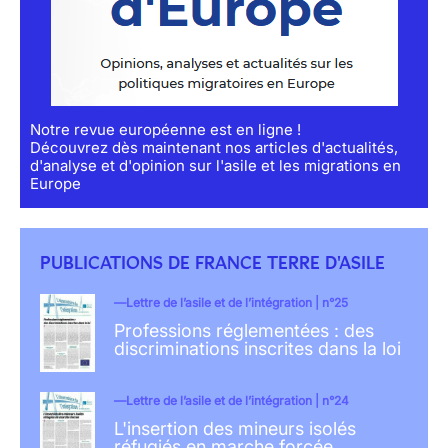
Notre revue européenne est en ligne !
Découvrez dès maintenant nos articles d'actualités,
d'analyse et d'opinion sur l'asile et les migrations en
Europe
PUBLICATIONS DE FRANCE TERRE D'ASILE
Lettre de l’asile et de l’intégration | n°25
Professions réglementées : des
discriminations inscrites dans la loi
Lettre de l’asile et de l’intégration | n°24
L'insertion des mineurs isolés
réfugiés en marche forcée