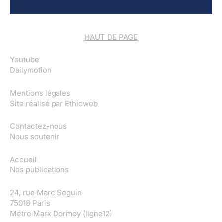
HAUT DE PAGE
Youtube
Dailymotion
Mentions légales
Site réalisé par
Ethicweb
Contactez-nous
Nous soutenir
Accueil
Nos publications
24, rue Marc Seguin
75018 Paris
Métro Marx Dormoy (ligne12)