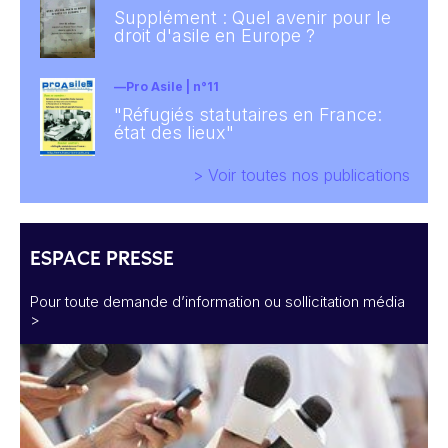
Supplément : Quel avenir pour le
droit d'asile en Europe ?
Pro Asile | n°11
"Réfugiés statutaires en France:
état des lieux"
> Voir toutes nos publications
ESPACE PRESSE
Pour toute demande d’information ou sollicitation média
>