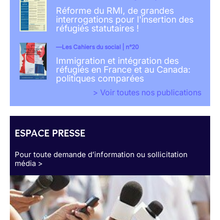
Réforme du RMI, de grandes
interrogations pour l'insertion des
réfugiés statutaires !
Les Cahiers du social | n°20
Immigration et intégration des
réfugiés en France et au Canada:
politiques comparées
> Voir toutes nos publications
ESPACE PRESSE
Pour toute demande d’information ou sollicitation
média >