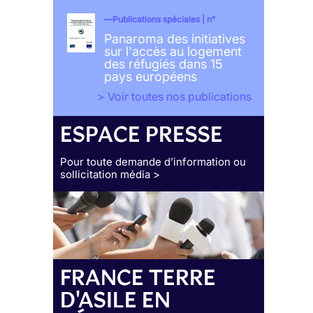
Publications spéciales | n°
Panaroma des initiatives
sur l'accès au logement
des réfugiés dans 15
pays européens
> Voir toutes nos publications
ESPACE PRESSE
Pour toute demande d’information ou
sollicitation média >
FRANCE TERRE
D'ASILE EN