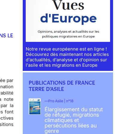
NS LE
Notre revue européenne est en ligne !
Découvrez dès maintenant nos articles
d'actualités, d'analyse et d'opinion sur
l'asile et les migrations en Europe
née par
PUBLICATIONS DE FRANCE
nation
TERRE D'ASILE
abilité
a note
Pro Asile | n°18
par la
Élargissement du statut
es font
de réfugié, migrations
ctives
climatiques et
sitions
persécutions liées au
genre