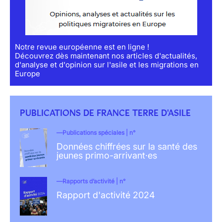
Notre revue européenne est en ligne !
Découvrez dès maintenant nos articles d'actualités,
d'analyse et d'opinion sur l'asile et les migrations en
Europe
PUBLICATIONS DE FRANCE TERRE D'ASILE
Publications spéciales | n°
Données chiffrées sur la santé des
jeunes primo-arrivant·es
Rapports d’activité | n°
Rapport d'activité 2024