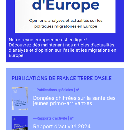
Notre revue européenne est en ligne !
Découvrez dès maintenant nos articles d'actualités,
d'analyse et d'opinion sur l'asile et les migrations en
Europe
PUBLICATIONS DE FRANCE TERRE D'ASILE
Publications spéciales | n°
Données chiffrées sur la santé des
jeunes primo-arrivant·es
Rapports d’activité | n°
Rapport d'activité 2024