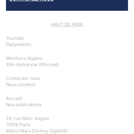
HAUT DE PAGE
Youtube
Dailymotion
Mentions légales
Site réalisé par
Ethicweb
Contactez-nous
Nous soutenir
Accueil
Nos publications
24, rue Marc Seguin
75018 Paris
Métro Marx Dormoy (ligne12)