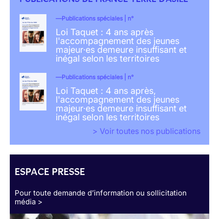
Publications spéciales | n°
Loi Taquet : 4 ans après
l'accompagnement des jeunes
majeur·es demeure insuffisant et
inégal selon les territoires
Publications spéciales | n°
Loi Taquet : 4 ans après,
l'accompagnement des jeunes
majeur·es demeure insuffisant et
inégal selon les territoires
> Voir toutes nos publications
ESPACE PRESSE
Pour toute demande d’information ou sollicitation
média >