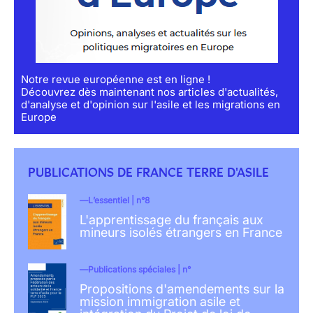
Notre revue européenne est en ligne !
Découvrez dès maintenant nos articles d'actualités,
d'analyse et d'opinion sur l'asile et les migrations en
Europe
PUBLICATIONS DE FRANCE TERRE D'ASILE
L’essentiel | n°8
L'apprentissage du français aux
mineurs isolés étrangers en France
Publications spéciales | n°
Propositions d'amendements sur la
mission immigration asile et