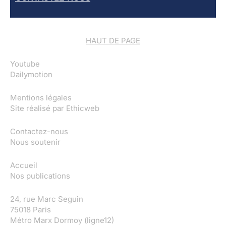
HAUT DE PAGE
Youtube
Dailymotion
Mentions légales
Site réalisé par
Ethicweb
Contactez-nous
Nous soutenir
Accueil
Nos publications
24, rue Marc Seguin
75018 Paris
Métro Marx Dormoy (ligne12)