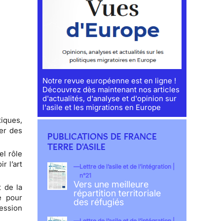
Notre revue européenne est en ligne !
Découvrez dès maintenant nos articles
d'actualités, d'analyse et d'opinion sur
l'asile et les migrations en Europe
iques,
er des
PUBLICATIONS DE FRANCE
TERRE D'ASILE
el rôle
r l’art
Lettre de l’asile et de l’intégration |
n°21
Vers une meilleure
t de la
répartition territoriale
e pour
des réfugiés
ression
Lettre de l’asile et de l’intégration |