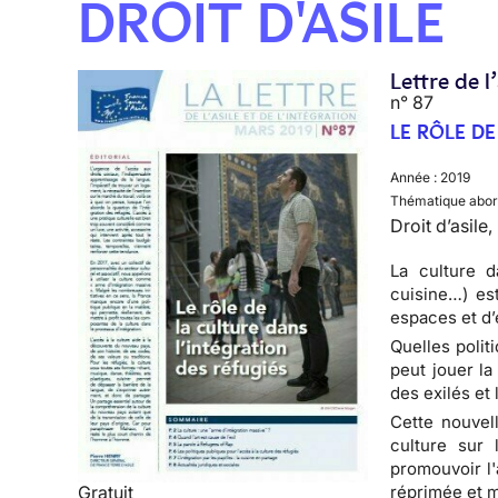
DROIT D'ASILE
Lettre de l
n° 87
LE RÔLE DE
Année :
2019
Thématique abor
Droit d’asile,
La culture d
cuisine…) es
espaces et d’
Quelles polit
peut jouer la
des exilés et 
Cette nouvell
culture sur 
promouvoir l
réprimée et mo
Gratuit