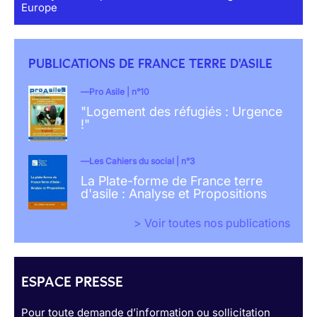
Europe
PUBLICATIONS DE FRANCE TERRE D'ASILE
Pro Asile | n°10
"Logement des réfugiés : Urgence
!"
Les Cahiers du social | n°3
La Plate-forme de France terre
d'asile : Analyse et Propositions
> Voir toutes nos publications
ESPACE PRESSE
Pour toute demande d’information ou sollicitation