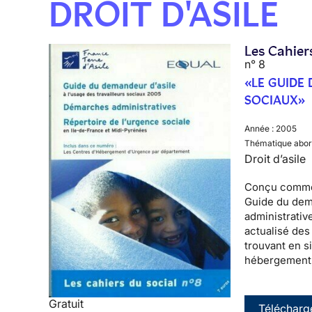
DROIT D'ASILE
Les Cahier
n° 8
«LE GUIDE 
SOCIAUX»
Année :
2005
Thématique abor
Droit d’asile
Conçu comme 
Guide du dema
administrativ
actualisé des
trouvant en s
hébergement,
Gratuit
Télécharg