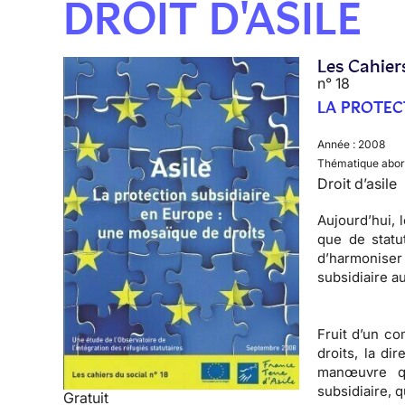
DROIT D'ASILE
Les Cahier
n° 18
LA PROTEC
Année :
2008
Thématique abor
Droit d’asile
Aujourd’hui, 
que de stat
d’harmoniser
subsidiaire a
Fruit d’un c
droits, la d
manœuvre qu
subsidiaire, 
Gratuit