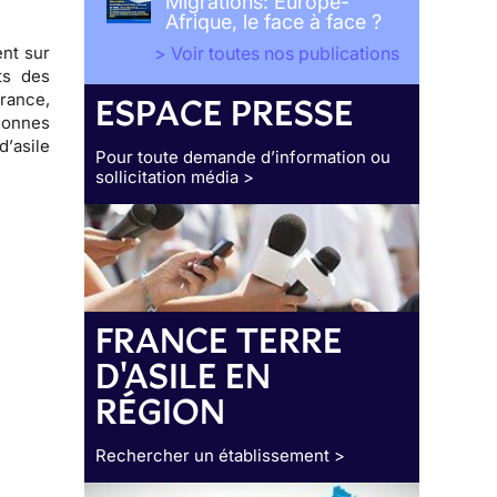
Migrations: Europe-
Afrique, le face à face ?
nt sur
> Voir toutes nos publications
its des
France,
ESPACE PRESSE
rsonnes
d’
asile
Pour toute demande d’information ou
sollicitation média >
FRANCE TERRE
D'ASILE EN
RÉGION
Rechercher un établissement >