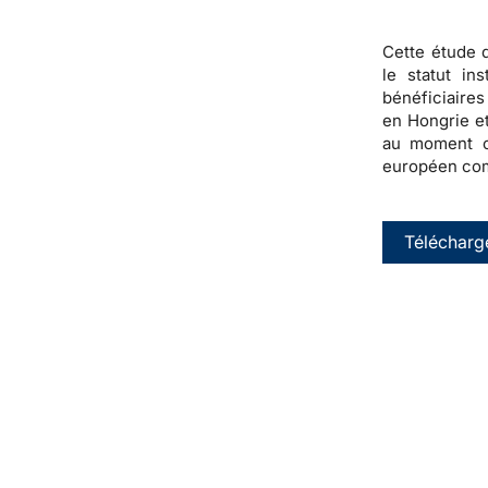
Cette étude d
le statut in
bénéficiaires
en Hongrie et
au moment o
européen c
Télécharg