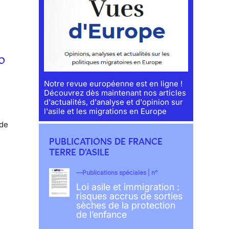
IO
Notre revue européenne est en ligne !
Découvrez dès maintenant nos articles
d'actualités, d'analyse et d'opinion sur
l'asile et les migrations en Europe
 de
PUBLICATIONS DE FRANCE
TERRE D'ASILE
Publications spéciales | n°
Loi asile et immigration :
risques accrus de sorties
sèches de la protection
de l’enfance