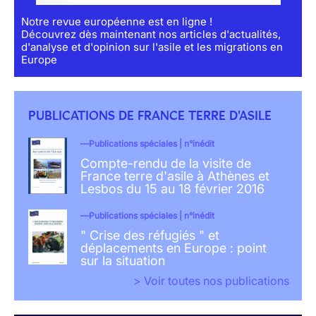
Notre revue européenne est en ligne !
Découvrez dès maintenant nos articles d'actualités,
d'analyse et d'opinion sur l'asile et les migrations en
Europe
PUBLICATIONS DE FRANCE TERRE D'ASILE
Publications spéciales | n°inédit
Compte-rendu de la visite de
France terre d'asile à Athènes et
Lesbos du 15 au 18 février 2016
Publications spéciales | n°inédit
" Crise des réfugiés " et
déplacements en Europe : point
sur la situation
> Voir toutes nos publications