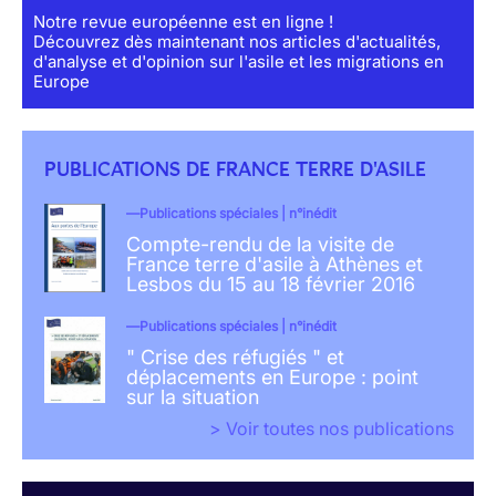
Notre revue européenne est en ligne !
Découvrez dès maintenant nos articles d'actualités,
d'analyse et d'opinion sur l'asile et les migrations en
Europe
PUBLICATIONS DE FRANCE TERRE D'ASILE
Publications spéciales | n°inédit
Compte-rendu de la visite de
France terre d'asile à Athènes et
Lesbos du 15 au 18 février 2016
Publications spéciales | n°inédit
" Crise des réfugiés " et
déplacements en Europe : point
sur la situation
> Voir toutes nos publications