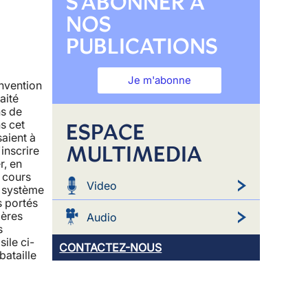
S'ABONNER À
NOS
PUBLICATIONS
Je m'abonne
nvention
aité
ns de
s cet
ESPACE
saient à
MULTIMEDIA
'inscrire
r, en
 cours
Video
e système
s portés
ières
Audio
s
ile ci-
CONTACTEZ-NOUS
bataille