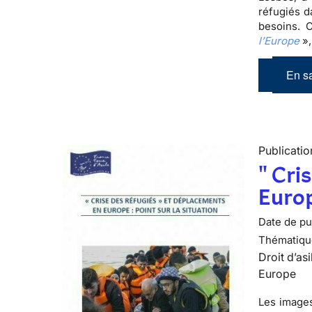
réfugiés d
besoins. 
l’Europe
»,
En sa
Publicatio
" Cri
Europ
Date de pub
Thématiqu
Droit d’asi
Europe
Les images