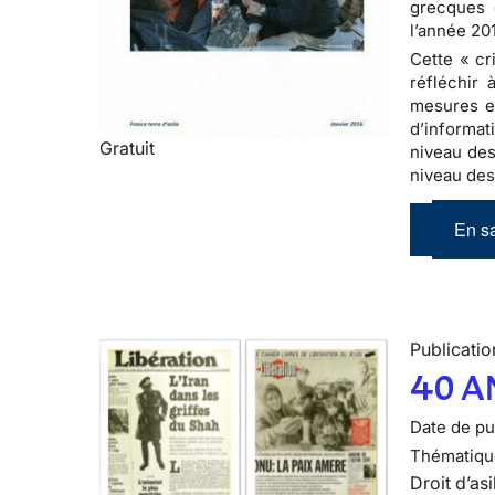
grecques 
l’année 20
Cette « cr
réfléchir 
mesures en
d’informat
Gratuit
niveau des
niveau des
En sa
Publicatio
40 A
Date de pub
Thématiqu
Droit d’asi