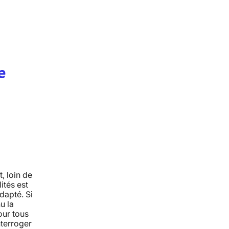
e
, loin de
ités est
dapté. Si
u la
our tous
nterroger