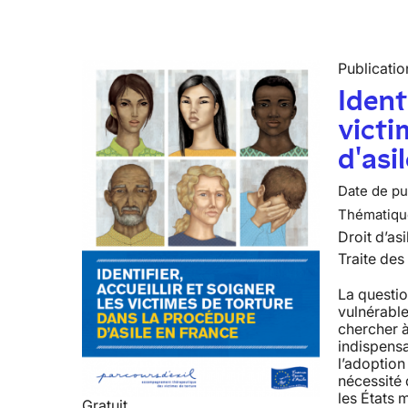
Publicatio
Identi
victi
d'asi
Date de pub
Thématiqu
Droit d’asi
Traite des
La questio
vulnérable
chercher à
indispens
l’adoption
nécessité 
les États 
Gratuit