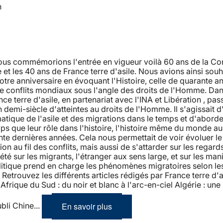
n
nous commémorions l'entrée en vigueur voilà 60 ans de la Co
et les 40 ans de France terre d'asile. Nous avions ainsi souh
tre anniversaire en évoquant l'Histoire, celle de quarante a
de conflits mondiaux sous l'angle des droits de l'Homme. Dan
nce terre d'asile, en partenariat avec l'INA et Libération , pas
n demi-siècle d'atteintes au droits de l'Homme. Il s'agissait d
atique de l'asile et des migrations dans le temps et d'aborde
 que leur rôle dans l'histoire, l'histoire même du monde au
te dernières années. Cela nous permettait de voir évoluer l
ion au fil des conflits, mais aussi de s'attarder sur les regard
iété sur les migrants, l'étranger aux sens large, et sur les man
litique prend en charge les phénomènes migratoires selon le
etrouvez les différents articles rédigés par France terre d'as
Afrique du Sud : du noir et blanc à l'arc-en-ciel Algérie : une 
En savoir plus
ubli Chine...