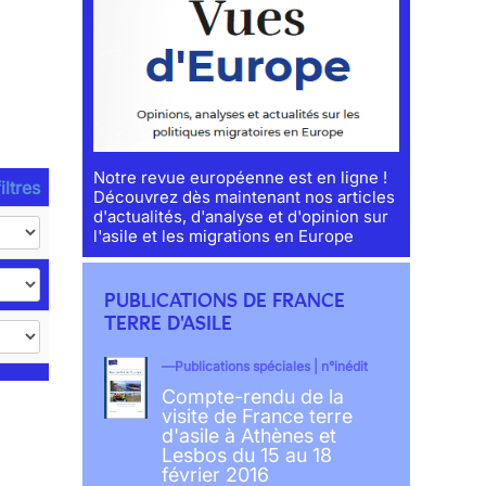
Notre revue européenne est en ligne !
iltres
Découvrez dès maintenant nos articles
d'actualités, d'analyse et d'opinion sur
l'asile et les migrations en Europe
PUBLICATIONS DE FRANCE
TERRE D'ASILE
Publications spéciales | n°inédit
Compte-rendu de la
visite de France terre
d'asile à Athènes et
Lesbos du 15 au 18
février 2016