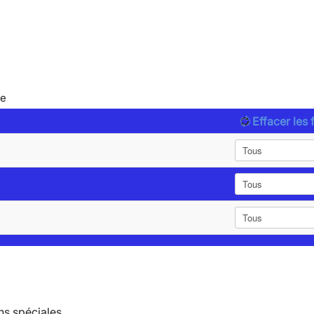
le
Effacer les f
ns spéciales