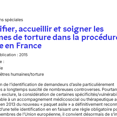
ns spéciales
fier, accueillir et soigner les
mes de torture dans la procédur
le en France
lication :
2015
e :
le
 êtres humaines/torture
n de l’identification de demandeurs d’asile particulièrement
s a longtemps suscité de nombreuses controverses. Pourtant
 exclure, la considération de certaines spécificités/vulnérabil
able à un accompagnement médicosocial ou thérapeutique a
 en 2013 du nouveau « paquet asile » a définitivement reconn
d’une telle identification en en faisant une règle obligatoire p
membres de l’Union européenne, il convient désormais de s’i