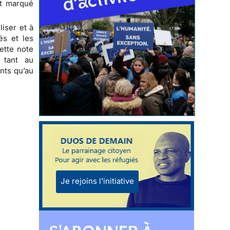
nt marqué
iser et à
és et les
ette note
e, tant au
ants qu’au
Je rejoins l'initiative