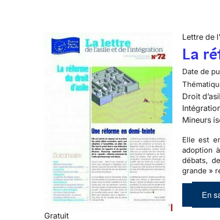
Lettre de l
La ré
Date de pub
Thématiqu
Droit d’asi
Intégratio
Mineurs is
Elle est 
adoption à
débats, de
grande » r
En sa
Gratuit