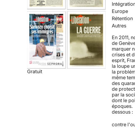
Intégratio
Europe
Rétention
Autres
En 2011, 
de Genève 
marquer no
crises et 
esprit, Fra
la loupe u
Gratuit
la problém
même temps
des quaran
de protect
par la soc
dont le po
époques. R
dessous : 
contre l'o