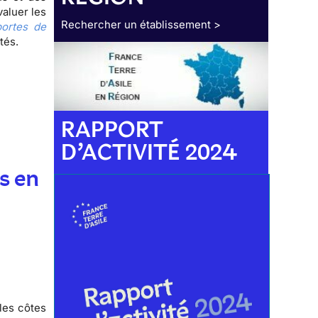
valuer les
Rechercher un établissement >
ortes de
ctés.
RAPPORT
D’ACTIVITÉ 2024
s en
les côtes