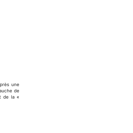
après une
bauche de
t de la «