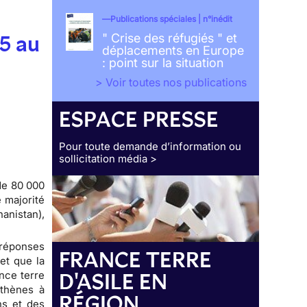
Publications spéciales | n°inédit
15 au
" Crise des réfugiés " et
déplacements en Europe
: point sur la situation
> Voir toutes nos publications
ESPACE PRESSE
Pour toute demande d’information ou
sollicitation média >
de 80 000
 majorité
anistan),
 réponses
FRANCE TERRE
et que la
D'ASILE EN
nce terre
Athènes à
RÉGION
ns et des