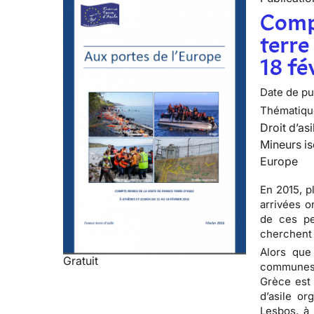
Compt
terre
18 fé
Date de pub
Thématiqu
Droit d’asi
Mineurs is
Europe
En 2015, p
arrivées o
de ces per
cherchent 
Alors que
Gratuit
communes 
Grèce est 
d’asile or
Lesbos, à 