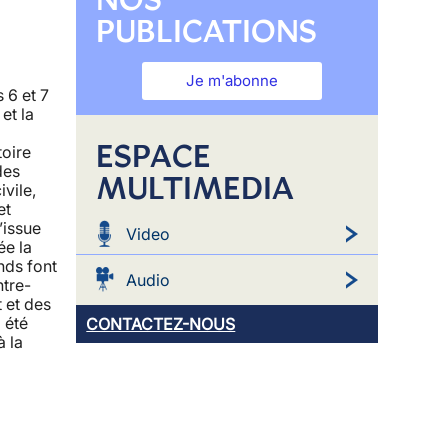
PUBLICATIONS
Je m'abonne
 6 et 7
et la
ESPACE
toire
des
MULTIMEDIA
ivile,
et
’issue
Video
ée la
nds font
Audio
ntre-
t et des
a été
CONTACTEZ-NOUS
à la