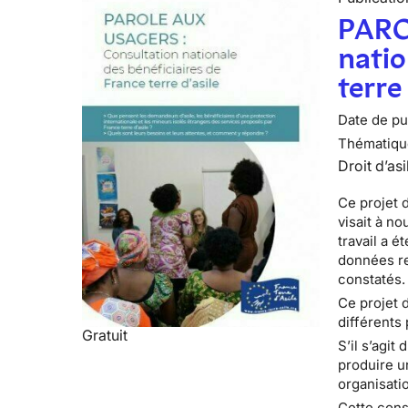
PARO
natio
terre
Date de pub
Thématiqu
Droit d’asi
Ce projet d
visait à no
travail a é
données re
constatés.
Ce projet 
différents 
Gratuit
S’il s’agit
produire u
organisatio
Cette cons