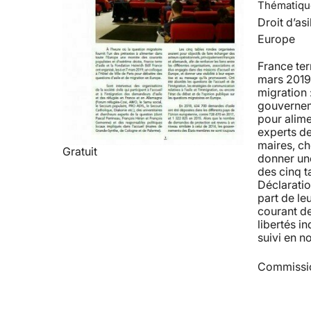
Thématiqu
Droit d’asi
Europe
France ter
mars 2019 u
migration 
gouverneme
pour alime
experts de
maires, ch
Gratuit
donner une 
des cinq t
Déclaratio
part de le
courant de
libertés i
suivi en n
Commissio