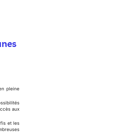
unes
en pleine
sibilités
accès aux
fis et les
ombreuses