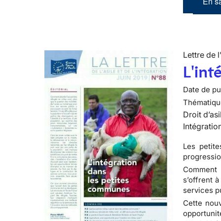
En sa
Lettre de l
L'int
Date de pub
Thématiqu
Droit d’asi
Intégratio
Les petit
progressio
Comment ab
s’offrent 
services pu
Cette nouve
opportuni