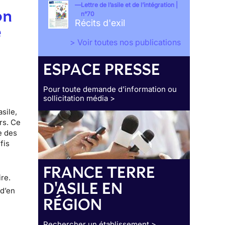
Lettre de l’asile et de l’intégration |
on
n°70
Récits d'exil
e
> Voir toutes nos publications
ESPACE PRESSE
Pour toute demande d’information ou
sollicitation média >
sile,
rs. Ce
e des
fis
s
FRANCE TERRE
ire.
D'ASILE EN
 d’en
RÉGION
Rechercher un établissement >