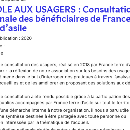
LE AUX USAGERS : Consultati
nale des bénéficiaires de Franc
 d’asile
lication :
2020
e :
le
e consultation des usagers, réalisé en 2018 par France terre d’a
urrir la réflexion de notre association sur les besoins des usage
té mené dans le but d’interroger nos pratiques à travers l’analys
cueillies et de les améliorer en proposant des solutions aux dé
de consultation a été rendu possible grâce à la participation de
publics accompagnés par France terre d’asile sur tout le territo
 d’une démarche interne à notre organisation, il nous a paru utile
ne synthèse destinée à être partagée avec toute personne ou
n intéressée par la thématique de l’accueil.
ultation nationale s’articule autour de deux axes principaux :