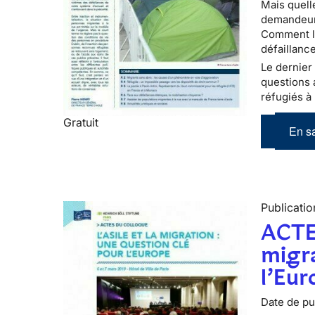
Mais quell
demandeurs
Comment le
défaillance
Le dernier 
questions 
réfugiés à 
Gratuit
En sa
Publicatio
ACTE
migra
l’Eur
Date de pub