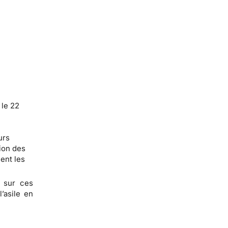
 le 22
urs
tion des
ent les
t sur ces
’asile en