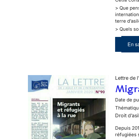
> Que pens
internatio
terre d’asi
> Quels so
En sa
Lettre de l
Migra
Date de pub
Thématiqu
Droit d’asi
Depuis 201
réfugiées 