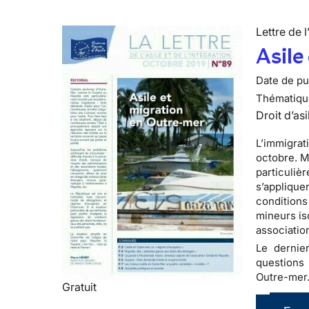
Lettre de l
Asile
Date de pub
Thématiqu
Droit d’asi
L’immigrat
octobre. Ma
particuliè
s’applique
conditions 
mineurs is
associatio
Le dernier
questions
Outre-mer
Gratuit