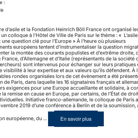
e :
le
re d’asile et la Fondation Heinrich Böll France ont organisé les
n colloque à l’Hôtel de Ville de Paris sur le thème : « L’asile 
: une question clé pour l’Europe » À l’heure où plusieurs
nts européens tentent d’instrumentaliser la question migra
nter la montée des courants populistes et d’extrême droite, 
 France, d’Allemagne et d’Italie (représentants de la société c
ercheurs) sont intervenus pour échanger sur leurs pratiques 
visibilité à leur expertise et aux valeurs qu’ils défendent. À l
ables rondes organisées lors de cet évènement a été présent
n de Paris, dans laquelle les 16 signataires français et allema
urs exigences pour une Europe accueillante et solidaire, à co
 la remise en cause en Europe, par certains, de l’État de droi
ndividuelles. Initiative franco-allemande, le colloque de Paris 
ovembre 2019 d’une conférence à Berlin et de la soumission, 
En savoir plus
n européenne, du ...