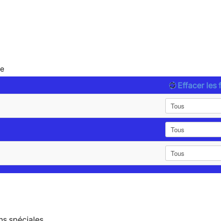
le
Effacer les f
ns spéciales