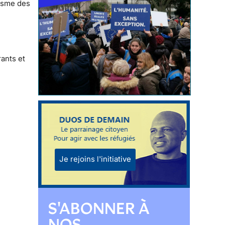
risme des
ants et
Je rejoins l'initiative
S'ABONNER À
NOS