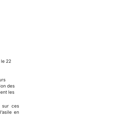
 le 22
urs
tion des
ent les
t sur ces
’asile en