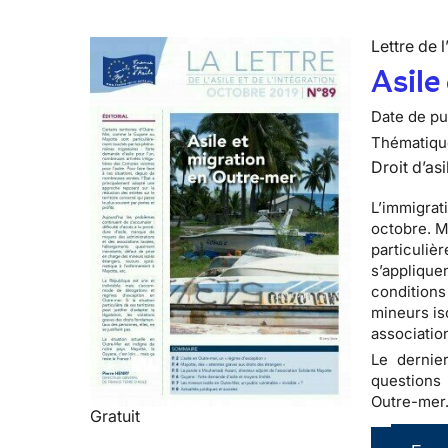
Lettre de l
Asile
Date de pub
Thématiqu
Droit d’asi
L’immigrat
octobre. Ma
particuliè
s’applique
conditions 
mineurs is
associatio
Le dernier
questions
Outre-mer
Gratuit