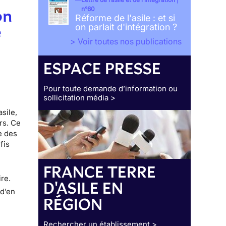
n°60
on
Réforme de l'asile : et si
on parlait d'intégration ?
e
> Voir toutes nos publications
ESPACE PRESSE
Pour toute demande d’information ou
sollicitation média >
sile,
rs. Ce
e des
fis
FRANCE TERRE
s
ire.
D'ASILE EN
 d’en
RÉGION
Rechercher un établissement >