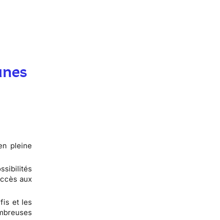
unes
en pleine
sibilités
accès aux
fis et les
ombreuses