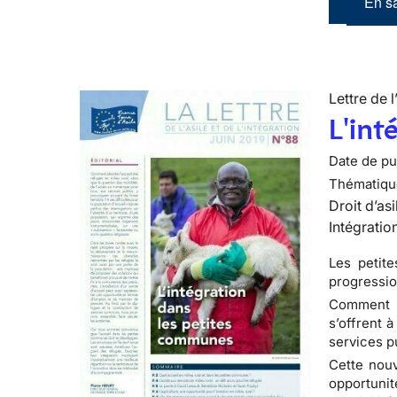
En sa
Lettre de l
L'int
Date de pub
Thématiqu
Droit d’asi
Intégratio
Les petit
progressio
Comment ab
s’offrent 
services pu
Cette nouve
opportuni