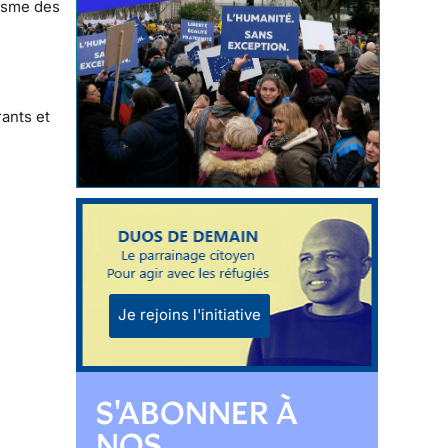
risme des
ants et
Je rejoins l'initiative
S'ABONNER À
NOS