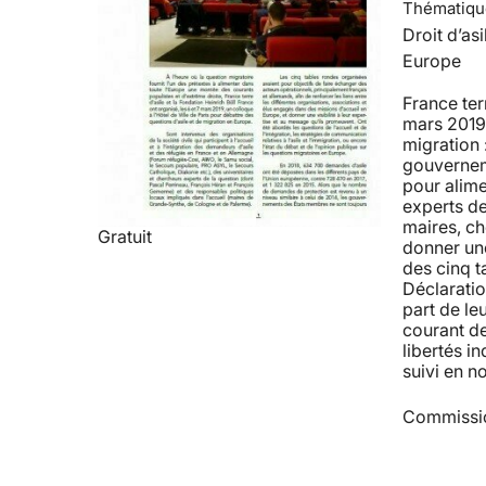
Thématiqu
Droit d’asi
Europe
France ter
mars 2019 u
migration 
gouverneme
pour alime
experts de
maires, ch
Gratuit
donner une 
des cinq t
Déclaratio
part de le
courant de
libertés i
suivi en n
Commissio