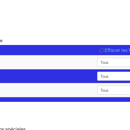
le
Effacer les f
ns spéciales