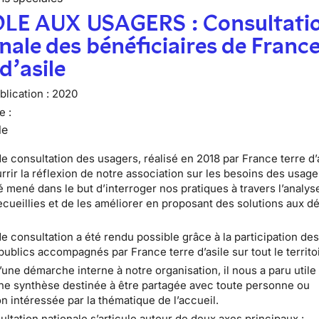
LE AUX USAGERS : Consultati
nale des bénéficiaires de Franc
 d’asile
lication :
2020
e :
le
e consultation des usagers, réalisé en 2018 par France terre d’a
urrir la réflexion de notre association sur les besoins des usage
té mené dans le but d’interroger nos pratiques à travers l’analys
cueillies et de les améliorer en proposant des solutions aux dé
de consultation a été rendu possible grâce à la participation de
publics accompagnés par France terre d’asile sur tout le territo
 d’une démarche interne à notre organisation, il nous a paru utile
ne synthèse destinée à être partagée avec toute personne ou
n intéressée par la thématique de l’accueil.
ultation nationale s’articule autour de deux axes principaux :