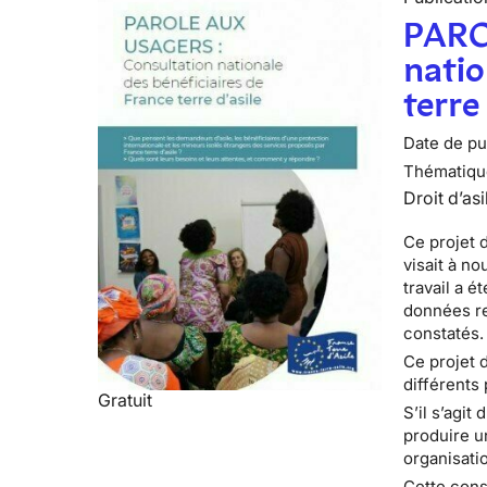
PARO
natio
terre
Date de pub
Thématiqu
Droit d’asi
Ce projet d
visait à no
travail a é
données re
constatés.
Ce projet 
différents 
Gratuit
S’il s’agit
produire u
organisatio
Cette cons