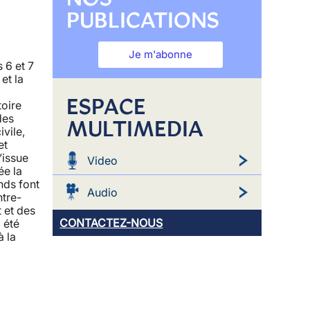
PUBLICATIONS
Je m'abonne
 6 et 7
et la
ESPACE
toire
des
MULTIMEDIA
ivile,
et
’issue
Video
ée la
nds font
Audio
ntre-
t et des
CONTACTEZ-NOUS
a été
à la