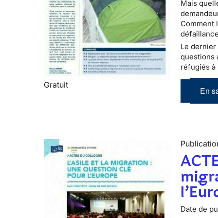
Mais quell
demandeurs
Comment le
défaillance
Le dernier 
questions 
réfugiés à 
Gratuit
En sa
Publicatio
ACTE
migra
l’Eur
Date de pub