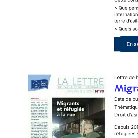
> Que pens
internatio
terre d’asi
> Quels so
En sa
Lettre de l
Migra
Date de pub
Thématiqu
Droit d’asi
Depuis 201
réfugiées 