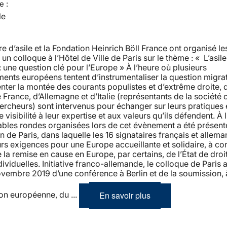
e :
le
re d’asile et la Fondation Heinrich Böll France ont organisé les
n colloque à l’Hôtel de Ville de Paris sur le thème : « L’asile 
: une question clé pour l’Europe » À l’heure où plusieurs
nts européens tentent d’instrumentaliser la question migra
nter la montée des courants populistes et d’extrême droite, 
 France, d’Allemagne et d’Italie (représentants de la société c
ercheurs) sont intervenus pour échanger sur leurs pratiques 
visibilité à leur expertise et aux valeurs qu’ils défendent. À l
ables rondes organisées lors de cet évènement a été présent
n de Paris, dans laquelle les 16 signataires français et allema
urs exigences pour une Europe accueillante et solidaire, à co
 la remise en cause en Europe, par certains, de l’État de droi
ndividuelles. Initiative franco-allemande, le colloque de Paris 
ovembre 2019 d’une conférence à Berlin et de la soumission, 
En savoir plus
n européenne, du ...