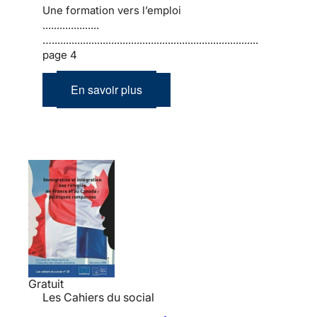
Une formation vers l’emploi
....................
….........................................................................
page 4
En savoir plus
Gratuit
Les Cahiers du social