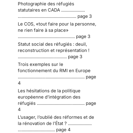
Photographie des réfugiés
statutaires en CADA ....................
….............................................. page 3
Le COS, «tout faire pour la personne,
ne rien faire à sa place»
................................................ page 3
Statut social des réfugiés : deuil,
reconstruction et représentation !
.............................…......... page 3
Trois exemples sur le
fonctionnement du RMI en Europe
....................…................................. page
4
Les hésitations de la politique
européenne d’intégration des
réfugiés ...........................….......... page
4
L’usager, l’oublié des réformes et de
la rénovation de l’État ? ....................
…............................ page 4