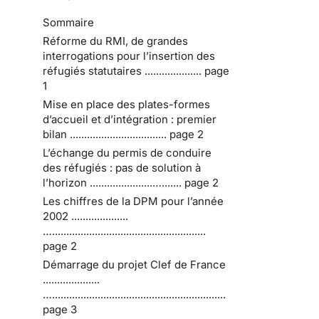
Sommaire
Réforme du RMI, de grandes
interrogations pour l’insertion des
réfugiés statutaires .................... page
1
Mise en place des plates-formes
d’accueil et d’intégration : premier
bilan .................................. page 2
L’échange du permis de conduire
des réfugiés : pas de solution à
l’horizon ......................…....... page 2
Les chiffres de la DPM pour l’année
2002 ....................
…......................................................
page 2
Démarrage du projet Clef de France
....................
….............................................................
page 3