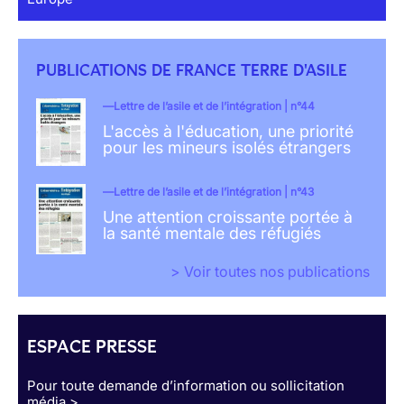
PUBLICATIONS DE FRANCE TERRE D'ASILE
Lettre de l’asile et de l’intégration | n°44
L'accès à l'éducation, une priorité
pour les mineurs isolés étrangers
Lettre de l’asile et de l’intégration | n°43
Une attention croissante portée à
la santé mentale des réfugiés
> Voir toutes nos publications
ESPACE PRESSE
Pour toute demande d’information ou sollicitation
média >