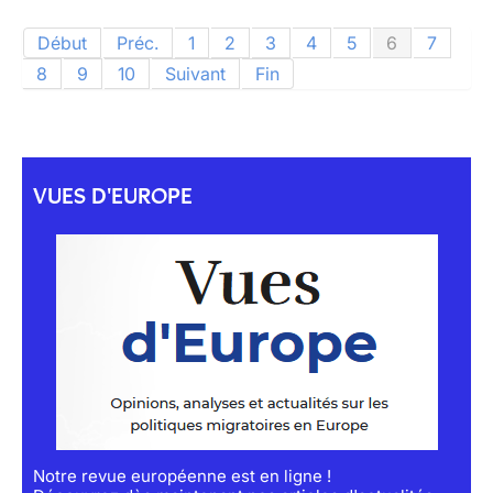
Début
Préc.
1
2
3
4
5
6
7
8
9
10
Suivant
Fin
VUES D'EUROPE
Notre revue européenne est en ligne !