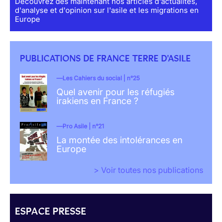
Découvrez dès maintenant nos articles d'actualités,
d'analyse et d'opinion sur l'asile et les migrations en
Europe
PUBLICATIONS DE FRANCE TERRE D'ASILE
Les Cahiers du social | n°25
Quel avenir pour les réfugiés
irakiens en France ?
Pro Asile | n°21
La montée des intolérances en
Europe
> Voir toutes nos publications
ESPACE PRESSE