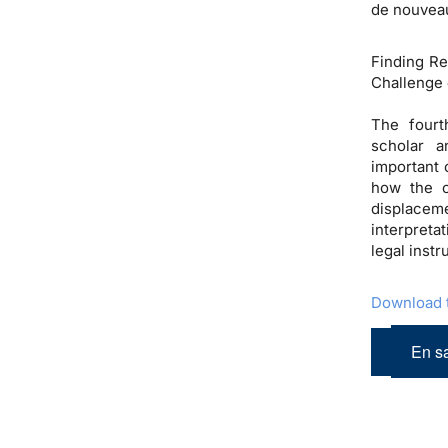
de nouveau
Finding R
Challenge 
The fourt
scholar a
important 
how the c
displacem
interpreta
legal inst
Download t
En sa