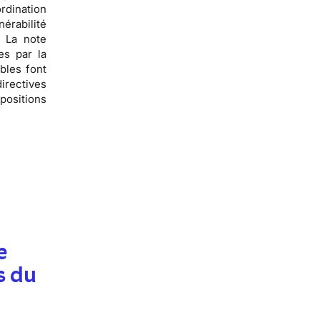
rdination
érabilité
 La note
es par la
bles font
irectives
positions
e
s du