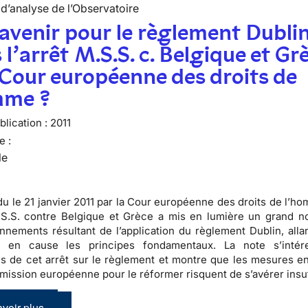
d’analyse de l’Observatoire
avenir pour le règlement Dubli
 l’arrêt M.S.S. c. Belgique et Gr
 Cour européenne des droits de
mme ?
lication :
2011
e :
le
ndu le 21 janvier 2011 par la Cour européenne des droits de l’h
M.S.S. contre Belgique et Grèce a mis en lumière un
grand n
nnements résultant de l’application du règlement Dublin
, all
 en cause les principes fondamentaux. La note s’intér
ns de cet arrêt sur le règlement et montre que les mesures e
mission européenne pour le réformer risquent de s’avérer insuf
voir plus