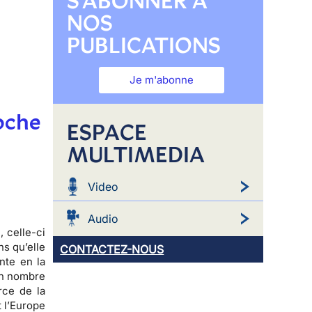
S'ABONNER À
NOS
PUBLICATIONS
Je m'abonne
oche
ESPACE
MULTIMEDIA
Video
Audio
e
, celle-ci
ns qu’elle
CONTACTEZ-NOUS
nte en la
ain nombre
rce de la
et l’Europe