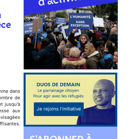
n
èce
omme
dans
ombre de
ant jusqu’à
Je rejoins l'initiative
esse aux
nvisagées
fisantes.