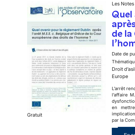
Les Notes 
Quel 
après
de la
l’ho
Date de pub
Thématiqu
Droit d’asi
Europe
L’arrêt re
l’affaire 
dysfonctio
en mettre
implicatio
Gratuit
par la Com
En sa