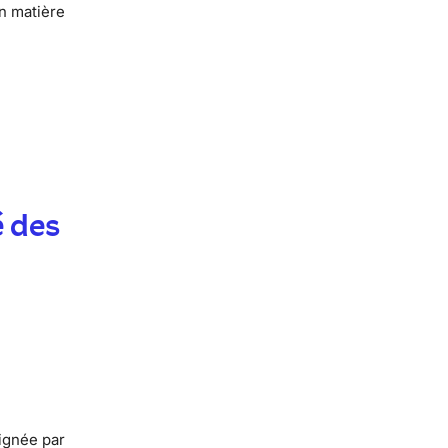
n matière
é des
signée par