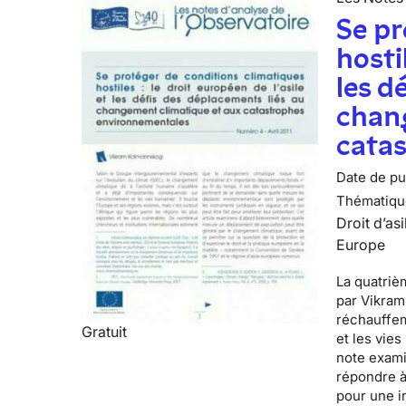
Se pr
hosti
les d
chan
cata
Date de pub
Thématiqu
Droit d’asi
Europe
La quatrièm
par
Vikram
réchauffem
Gratuit
et les vie
note exami
répondre à
pour une i