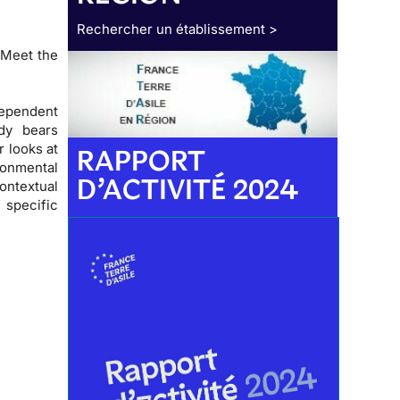
Rechercher un établissement >
 Meet the
ependent
dy bears
 looks at
RAPPORT
onmental
D’ACTIVITÉ 2024
ontextual
f specific