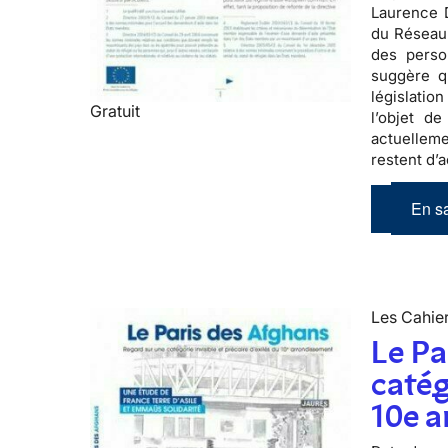
Laurence D
du Réseau 
des perso
suggère q
législatio
Gratuit
l’objet de
actuelleme
restent d’a
En sa
Les Cahier
Le Pa
catég
10e 