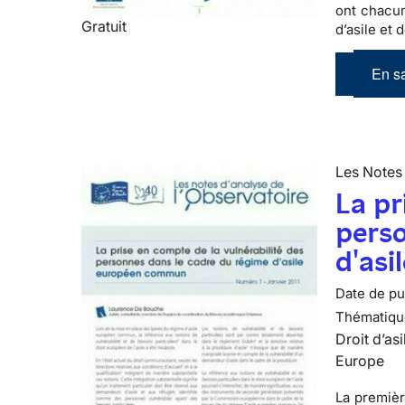
ont chacun
Gratuit
d’asile et 
En sa
Les Notes 
La pr
perso
d'as
Date de pub
Thématiqu
Droit d’asi
Europe
La premièr