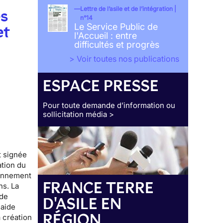
Lettre de l’asile et de l’intégration |
es
n°14
Le Service Public de
et
l'Accueil : entre
difficultés et progrès
> Voir toutes nos publications
ESPACE PRESSE
Pour toute demande d’information ou
sollicitation média >
t signée
ation du
ronnement
FRANCE TERRE
ns. La
 de
D'ASILE EN
laide
RÉGION
a création