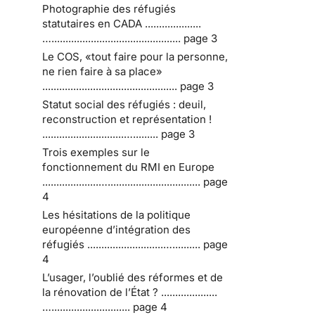
Photographie des réfugiés
statutaires en CADA ....................
….............................................. page 3
Le COS, «tout faire pour la personne,
ne rien faire à sa place»
................................................ page 3
Statut social des réfugiés : deuil,
reconstruction et représentation !
.............................…......... page 3
Trois exemples sur le
fonctionnement du RMI en Europe
....................…................................. page
4
Les hésitations de la politique
européenne d’intégration des
réfugiés ...........................….......... page
4
L’usager, l’oublié des réformes et de
la rénovation de l’État ? ....................
…............................ page 4