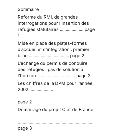
Sommaire
Réforme du RMI, de grandes
interrogations pour l’insertion des
réfugiés statutaires .................... page
1
Mise en place des plates-formes
d’accueil et d’intégration : premier
bilan .................................. page 2
L’échange du permis de conduire
des réfugiés : pas de solution à
l’horizon ......................…....... page 2
Les chiffres de la DPM pour l’année
2002 ....................
…......................................................
page 2
Démarrage du projet Clef de France
....................
….............................................................
page 3