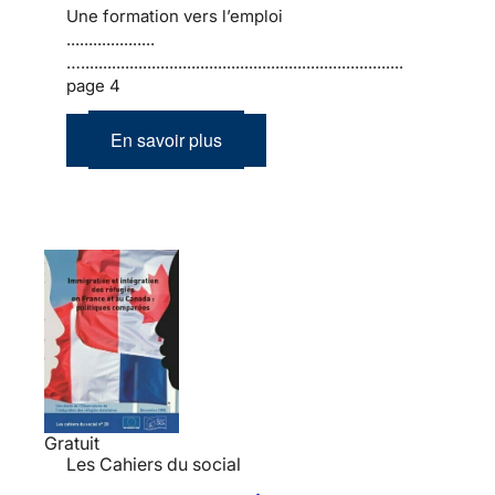
Une formation vers l’emploi
....................
….........................................................................
page 4
En savoir plus
Gratuit
Les Cahiers du social