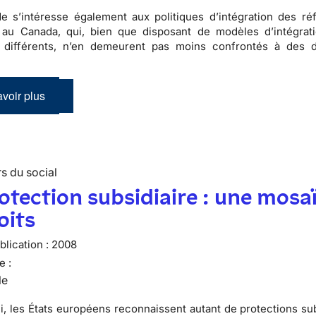
de s’intéresse également aux
politiques d’intégration des ré
 au Canada, qui, bien que disposant de modèles d’intégrat
s différents, n’en demeurent pas moins confrontés à des di
voir plus
s du social
otection subsidiaire : une mosa
oits
lication :
2008
e :
le
i, les États européens reconnaissent autant de protections sub