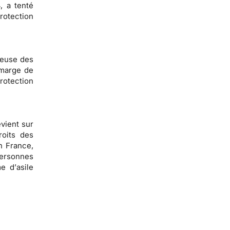
, a tenté
rotection
reuse des
 marge de
otection
vient sur
roits des
n France,
personnes
e d’
asile