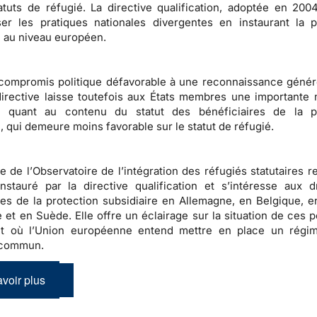
atuts de
réfugié
. La directive qualification, adoptée en 2004
er les pratiques nationales divergentes en instaurant la p
e au niveau européen.
 compromis politique défavorable à une reconnaissance géné
 directive laisse toutefois aux États membres une importante
quant au contenu du statut des bénéficiaires de la pr
e, qui demeure moins favorable sur le
statut de réfugié
.
e de l’
Observatoire de l’intégration des réfugiés statutaires
re
instauré par la directive qualification et s’intéresse aux d
res de la protection subsidiaire en Allemagne, en Belgique, e
 et en Suède. Elle offre un éclairage sur la situation de ces 
 où l’Union européenne entend mettre en place un régim
 commun
.
voir plus