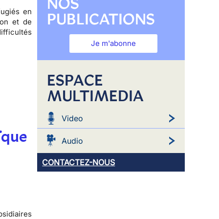
NOS
fugiés
en
PUBLICATIONS
ion et de
fficultés
Je m'abonne
ESPACE
MULTIMEDIA
Video
ïque
Audio
CONTACTEZ-NOUS
sidiaires