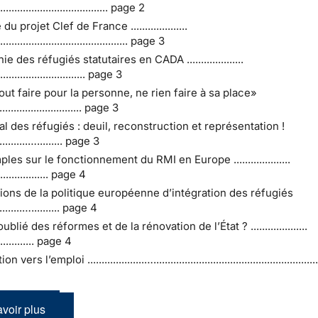
....................................... page 2
 projet Clef de France ....................
............................................. page 3
 des réfugiés statutaires en CADA ....................
............................... page 3
ut faire pour la personne, ne rien faire à sa place»
............................... page 3
al des réfugiés : deuil, reconstruction et représentation !
.............…......... page 3
les sur le fonctionnement du RMI en Europe ....................
................... page 4
tions de la politique européenne d’intégration des réfugiés
...........….......... page 4
oublié des réformes et de la rénovation de l’État ? ....................
.............. page 4
rs l’emploi ....................…............................................................
voir plus