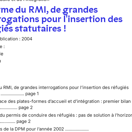
rme du RMI, de grandes
rogations pour l'insertion des
iés statutaires !
lication :
2004
e :
le
n
 RMI, de grandes interrogations pour l’insertion des réfugiés
.................. page 1
ace des plates-formes d’accueil et d’intégration : premier bilan
.................. page 2
du permis de conduire des réfugiés : pas de solution à l’horizo
.......…....... page 2
 de la DPM pour l’année 2002 ....................