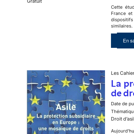
Gratuit
Cette étu
France et
dispositif
similaires.
En sa
Les Cahier
La pr
de dr
Date de pub
Thématiqu
Droit d’asi
Aujourd’hu