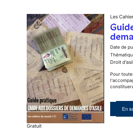
Les Cahier
Guide
deman
Date de pub
Thématiqu
Droit d’asi
Pour toute
l'accompag
constituer
En sa
Gratuit