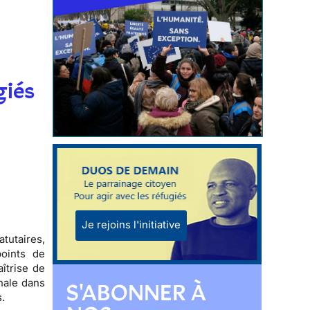
giés
Je rejoins l'initiative
atutaires
,
points de
îtrise de
onale dans
S'ABONNER À
.