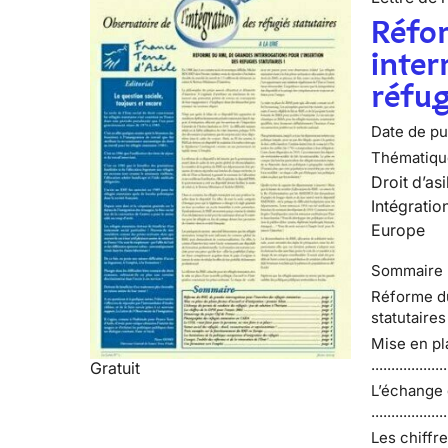
Réfo
inter
réfug
Date de pub
Thématiqu
Droit d’asi
Intégratio
Europe
Sommaire
Réforme du
statutaires ..
Mise en pl
................
Gratuit
L’échange 
...............
Les chiffres