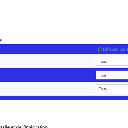
le
Effacer les f
’asile et de l’intégration