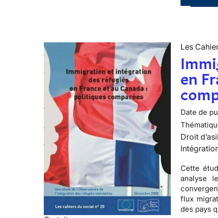
Les Cahier
Immig
en Fr
comp
Date de pub
Thématiqu
Droit d’asi
Intégratio
Cette étud
analyse l
convergen
flux migra
des pays q