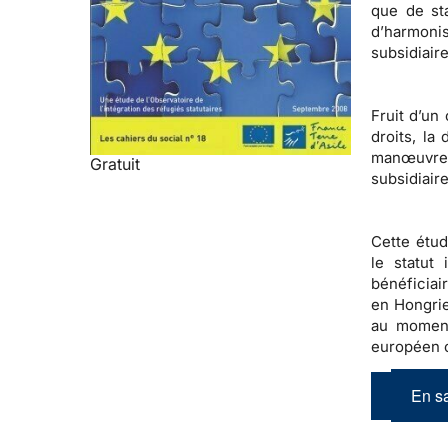
que de st
d’harmonis
subsidiair
Fruit d’un
droits, la
manœuvre 
Gratuit
subsidiair
Cette étud
le statut 
bénéficiai
en Hongrie
au moment
européen
En sa