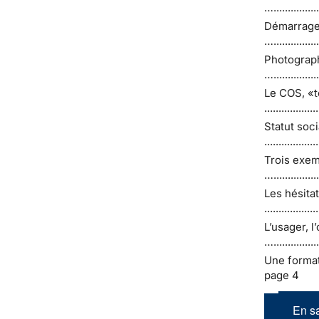
…...............
Démarrage du
…................
Photographie
…...............
Le COS, «to
.................
Statut soci
................
Trois exemp
…..............
Les hésita
................
L’usager, l’
…..............
Une formation ve
page 4
En sa