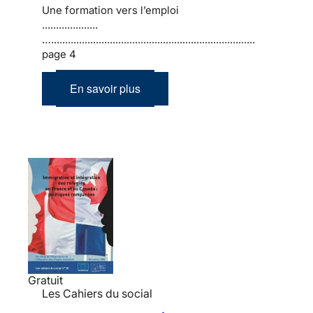
Une formation vers l’emploi
....................
….........................................................................
page 4
En savoir plus
Gratuit
Les Cahiers du social