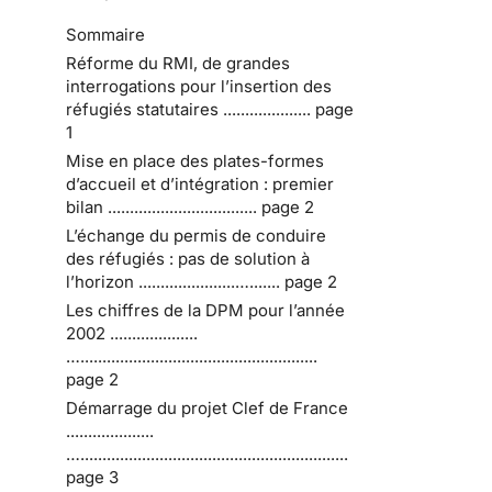
Sommaire
Réforme du RMI, de grandes
interrogations pour l’insertion des
réfugiés statutaires .................... page
1
Mise en place des plates-formes
d’accueil et d’intégration : premier
bilan .................................. page 2
L’échange du permis de conduire
des réfugiés : pas de solution à
l’horizon ......................…....... page 2
Les chiffres de la DPM pour l’année
2002 ....................
…......................................................
page 2
Démarrage du projet Clef de France
....................
….............................................................
page 3