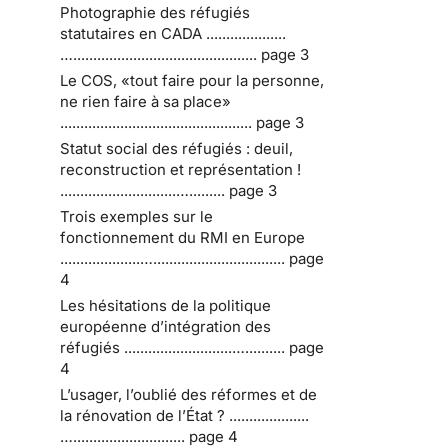
Photographie des réfugiés
statutaires en CADA ....................
….............................................. page 3
Le COS, «tout faire pour la personne,
ne rien faire à sa place»
................................................ page 3
Statut social des réfugiés : deuil,
reconstruction et représentation !
.............................…......... page 3
Trois exemples sur le
fonctionnement du RMI en Europe
....................…................................. page
4
Les hésitations de la politique
européenne d’intégration des
réfugiés ...........................….......... page
4
L’usager, l’oublié des réformes et de
la rénovation de l’État ? ....................
…............................ page 4